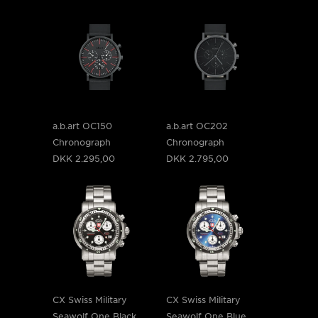
a.b.art OC150
a.b.art OC202
Chronograph
Chronograph
DKK 2.295,00
DKK 2.795,00
CX Swiss Military
CX Swiss Military
Seawolf One Black
Seawolf One Blue