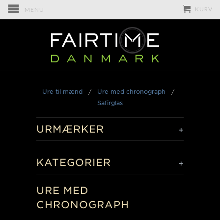
KURV
MENU
Ure til mænd
/
Ure med chronograph
/
Safirglas
URMÆRKER
+
KATEGORIER
+
URE MED
CHRONOGRAPH