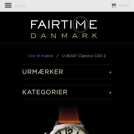
KURV
MENU
Ure til mænd
/
U-BOAT Classico CAS 2
URMÆRKER
+
KATEGORIER
+