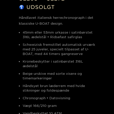
UDSOLGT
Håndlavet italiensk herrechronograph i det
klassiske U-BOAT design.
45mm eller 53mm urkasse i satinbørstet
316L ædelstål • Ridsefast safirglas
Schweizisk fremstillet automatisk urværk
med 25 juveler, specielt tilpasset af U-
BOAT, med 44 timers gangreserve
Kronebeskytter i satinbørstet 316L
ædelstål
Beige urskive med sorte visere og
timemarkeringer
Håndsyet brun læderrem med hvide
stikninger og foldespænde
Chronograph • Datovisning
Vægt 166/210 gram
Vandbeskyttet 10
ATM