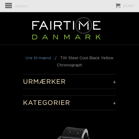
KURV
MENU
Ure til mænd
/
TW Steel Cool Black Yellow
Chronograph
URMÆRKER
+
KATEGORIER
+