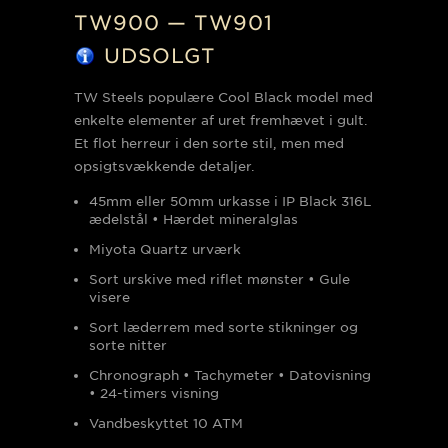
TW900 — TW901
UDSOLGT
TW Steels populære Cool Black model med
enkelte elementer af uret fremhævet i gult.
Et flot herreur i den sorte stil, men med
opsigtsvækkende detaljer.
45mm eller 50mm urkasse i IP Black 316L
ædelstål • Hærdet mineralglas
Miyota Quartz urværk
Sort urskive med riflet mønster • Gule
visere
Sort læderrem med sorte stikninger og
sorte nitter
Chronograph • Tachymeter • Datovisning
• 24-timers visning
Vandbeskyttet 10
ATM