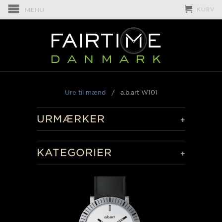
KURV
MENU
Ure til mænd
/
a.b.art W101
URMÆRKER
+
KATEGORIER
+