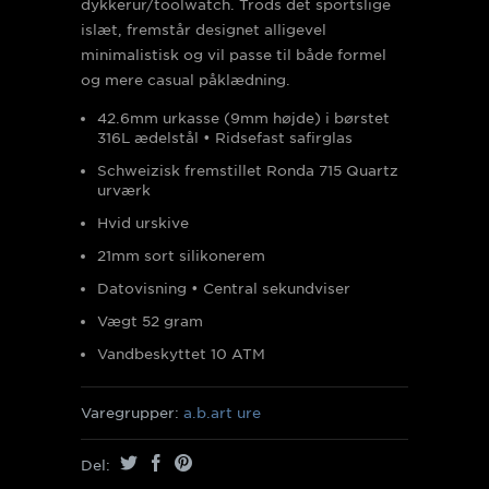
dykkerur/toolwatch. Trods det sportslige
islæt, fremstår designet alligevel
minimalistisk og vil passe til både formel
og mere casual påklædning.
42.6mm urkasse (9mm højde) i børstet
316L ædelstål • Ridsefast safirglas
Schweizisk fremstillet Ronda 715 Quartz
urværk
Hvid urskive
21mm sort silikonerem
Datovisning • Central sekundviser
Vægt 52 gram
Vandbeskyttet 10 ATM
Varegrupper:
a.b.art ure
Del: