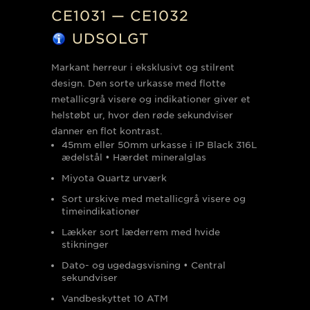
CE1031 — CE1032
UDSOLGT
Markant herreur i eksklusivt og stilrent
design. Den sorte urkasse med flotte
metallicgrå visere og indikationer giver et
helstøbt ur, hvor den røde sekundviser
danner en flot kontrast.
45mm eller 50mm urkasse i IP Black 316L
ædelstål • Hærdet mineralglas
Miyota Quartz urværk
Sort urskive med metallicgrå visere og
timeindikationer
Lækker sort læderrem med hvide
stikninger
Dato- og ugedagsvisning • Central
sekundviser
Vandbeskyttet 10 ATM