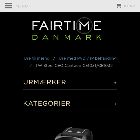
KURV
MENU
Ure til mænd
/
Ure med PVD / IP behandling
/
TW Steel CEO Canteen CE1031/CE1032
URMÆRKER
+
KATEGORIER
+