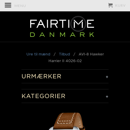
KURV
MENU
Ure til mænd
/
Tilbud
/
AVI-8 Hawker
Harrier II 4026-02
URMÆRKER
+
KATEGORIER
+