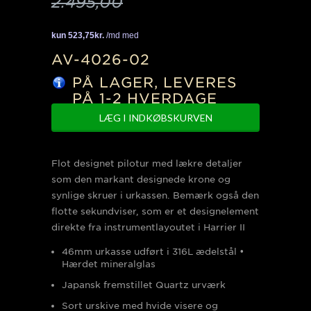
2.495,00
AV-4026-02
PÅ LAGER, LEVERES
PÅ 1-2 HVERDAGE
Flot designet pilotur med lækre detaljer
som den markant designede krone og
synlige skruer i urkassen. Bemærk også den
flotte sekundviser, som er
et designelement
direkte fra instrumentlayoutet i Harrier II
46mm urkasse udført i 316L ædelstål •
Hærdet mineralglas
Japansk fremstillet Quartz urværk
Sort urskive med hvide visere og