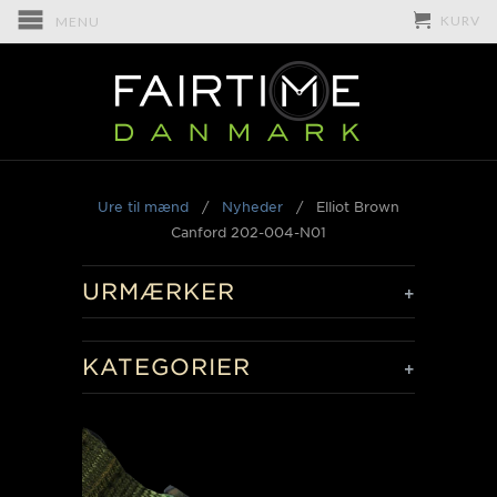
KURV
MENU
Ure til mænd
/
Nyheder
/
Elliot Brown
Canford 202-004-N01
URMÆRKER
+
KATEGORIER
+