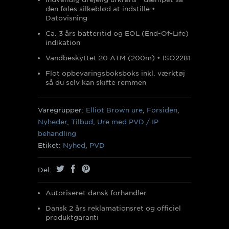
den føles silkeblød at indstille •
Datovisning
Ca. 3 års batteritid og EOL (End-Of-Life)
indikation
Vandbeskyttet 20 ATM (200m)
• ISO2281
Flot opbevaringsboksboks inkl. værktøj
så du selv kan skifte remmen
Varegrupper:
Elliot Brown ure
,
Forsiden
,
Nyheder
,
Tilbud
,
Ure med PVD / IP
behandling
Etiket:
Nyhed
,
PVD
Del:
Autoriseret dansk forhandler
Dansk 2 års reklamationsret og officiel
produktgaranti