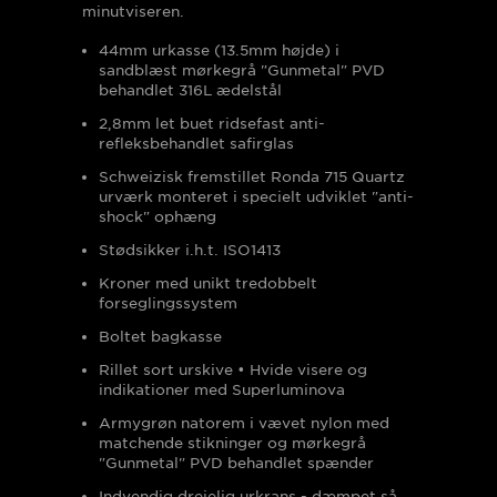
minutviseren.
44mm urkasse (13.5mm højde)
i
sandblæst mørkegrå "Gunmetal" PVD
behandlet 316L ædelstål
2,8mm let buet ridsefast anti-
refleksbehandlet safirglas
Schweizisk fremstillet Ronda 715 Quartz
urværk monteret i specielt udviklet "anti-
shock" ophæng
Stødsikker i.h.t. ISO1413
Kroner med unikt tredobbelt
forseglingssystem
Boltet bagkasse
Rillet sort urskive
• H
vide visere og
indikationer med Superluminova
Armygrøn natorem i vævet nylon med
matchende stikninger og mørkegrå
"Gunmetal" PVD behandlet spænder
Indvendig drejelig urkrans - dæmpet så