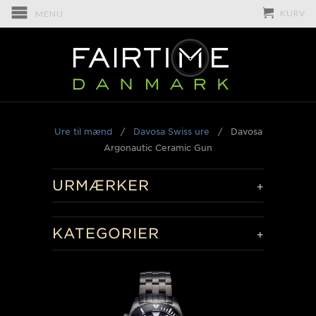
KURV
MENU
Ure til mænd
/
Davosa Swiss ure
/
Davosa
Argonautic Ceramic Gun
URMÆRKER
+
KATEGORIER
+