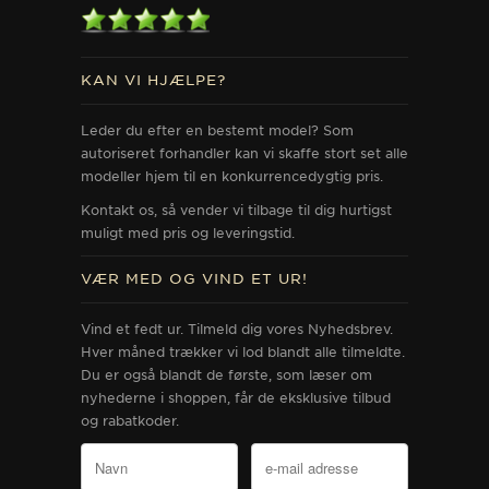
KAN VI HJÆLPE?
Leder du efter en bestemt model? Som
autoriseret forhandler kan vi skaffe stort set alle
modeller hjem til en konkurrencedygtig pris.
Kontakt os, så vender vi tilbage til dig hurtigst
muligt med pris og leveringstid.
VÆR MED OG VIND ET UR!
Vind et fedt ur. Tilmeld dig vores Nyhedsbrev.
Hver måned trækker vi lod blandt alle tilmeldte.
Du er også blandt de første, som læser om
nyhederne i shoppen, får de eksklusive tilbud
og rabatkoder.