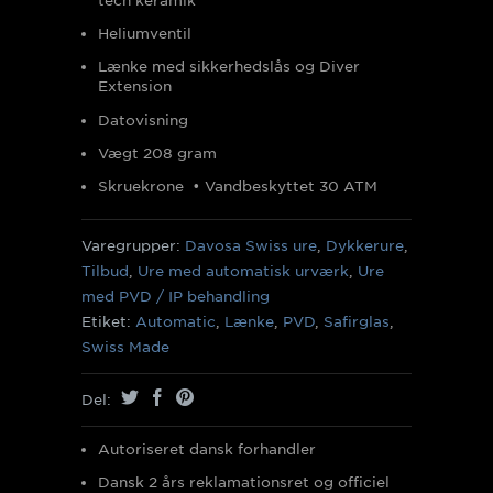
tech keramik
Heliumventil
Lænke med sikkerhedslås og Diver
Extension
Datovisning
Vægt 208 gram
Skruekrone • Vandbeskyttet 30 ATM
Varegrupper:
Davosa Swiss ure
,
Dykkerure
,
Tilbud
,
Ure med automatisk urværk
,
Ure
med PVD / IP behandling
Etiket:
Automatic
,
Lænke
,
PVD
,
Safirglas
,
Swiss Made
Del:
Autoriseret dansk forhandler
Dansk 2 års reklamationsret og officiel