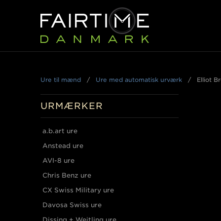
Ure til mænd
/
Ure med automatisk urværk
/
Elliot 
URMÆRKER
a.b.art ure
Anstead ure
AVI-8 ure
Chris Benz ure
CX Swiss Military ure
Davosa Swiss ure
Dissing + Weitling ure