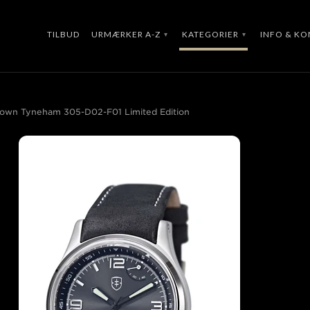
TILBUD
URMÆRKER A-Z
KATEGORIER
INFO & K
▾
▾
Brown Tyneham 305-D02-F01 Limited Edition