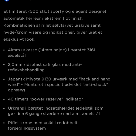
Et limiteret (500 stk.) sporty og elegant designet
automatik herreur i ekstrem flot finish.
Kombinationen af rillet sølvfarvet urskive samt
hvide/krom visere og indikationer, giver uret et
eksklusivt look.
41mm urkasse (14mm højde)
i børstet 316L
ædelstål
2,0mm ridsefast safirglas med anti-
refleksbehandling
Japansk Miyota 9130 urværk med "hack and hand
wind" • Monteret i specielt udviklet "anti-shock"
ophæng
40 timers "power reserve" indikator
Urkrans i børstet indsatshærdet ædelstål som
gør den 6 gange stærkere end alm. ædelstål
Riflet krone med unikt tredobbelt
forseglingssystem