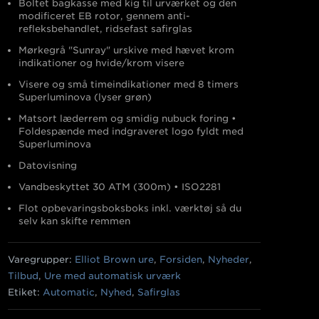
Boltet bagkasse med kig til urværket og den
modificeret EB rotor, gennem anti-
refleksbehandlet, ridsefast safirglas
Mørkegrå "Sunray" urskive med hævet krom
indikationer og hvide/krom visere
Visere og små timeindikationer med 8 timers
Superluminova (lyser grøn)
Matsort læderrem og smidig nubuck foring
•
Foldespænde med indgraveret logo fyldt med
Superluminova
Datovisning
Vandbeskyttet 30 ATM (300m)
• ISO2281
Flot opbevaringsboksboks inkl. værktøj så du
selv kan skifte remmen
Varegrupper:
Elliot Brown ure
,
Forsiden
,
Nyheder
,
Tilbud
,
Ure med automatisk urværk
Etiket:
Automatic
,
Nyhed
,
Safirglas