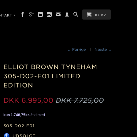
KURV
ONTAKT
▾
← Forrige
|
Næste →
ELLIOT BROWN TYNEHAM
305-D02-F01 LIMITED
EDITION
DKK
6.995,00
DKK 7.725,00
305-D02-F01
UDSOLGT