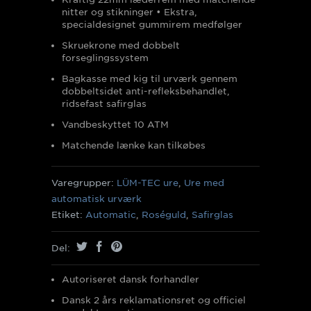
nitter og stikninger • Ekstra,
specialdesignet gummirem medfølger
Skruekrone med dobbelt
forseglingssystem
Bagkasse med kig til urværk gennem
dobbeltsidet anti-refleksbehandlet,
ridsefast safirglas
Vandbeskyttet 10 ATM
Matchende lænke kan tilkøbes
Varegrupper:
LÜM-TEC ure
,
Ure med
automatisk urværk
Etiket:
Automatic
,
Roséguld
,
Safirglas
Del:
Autoriseret dansk forhandler
Dansk 2 års reklamationsret og officiel