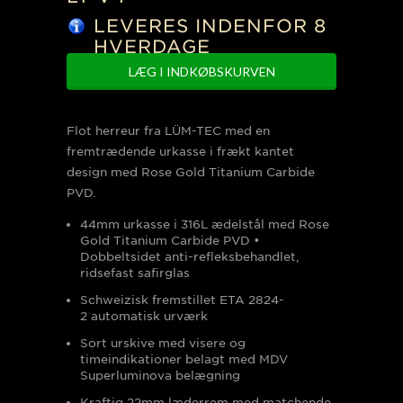
LEVERES INDENFOR 8
HVERDAGE
Flot herreur fra LÜM-TEC med en
fremtrædende urkasse i frækt kantet
design med Rose Gold Titanium Carbide
PVD.
44mm urkasse i 316L ædelstål med Rose
Gold Titanium Carbide PVD •
Dobbeltsidet anti-refleksbehandlet,
ridsefast safirglas
Schweizisk fremstillet ETA 2824-
2 automatisk urværk
Sort urskive med visere og
timeindikationer belagt med MDV
Superluminova belægning
Kraftig 22mm læderrem med matchende