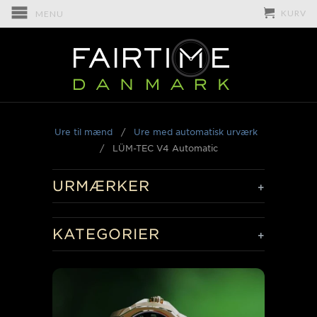
KURV
MENU
Ure til mænd
/
Ure med automatisk urværk
/
LÜM-TEC V4 Automatic
URMÆRKER
+
KATEGORIER
+