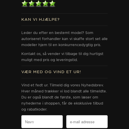
KAN VI HJÆLPE?
Leder du efter en bestemt model? Som
autoriseret forhandler kan vi skaffe stort set alle
modeller hjem til en konkurrencedygtig pris.
Kontakt os, så vender vi tilbage til dig hurtigst
muligt med pris og leveringstid.
VÆR MED OG VIND ET UR!
Vind et fedt ur. Tilmeld dig vores Nyhedsbrev.
Hver måned trækker vi lod blandt alle tilmeldte.
Du er også blandt de første, som læser om
nyhederne i shoppen, får de eksklusive tilbud
og rabatkoder.